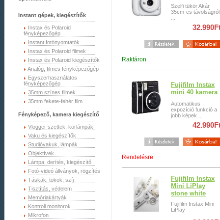
Szelfi tükör Akár
35cm-es távolságról
Instant gépek, kiegészítők
...
32.990F
Instax és Polaroid
fényképezőgép
Instant fotónyomtatók
Instax és Polaroid filmek
Raktáron
Instax és Polaroid kiegészítők
Analóg, filmes fényképezőgép
Egyszerhasználatos
fényképezőgép
Fujifilm Instax
mini 40 kamera
35mm színes filmek
35mm fekete-fehér film
Automatikus
expozíció funkció a
Fényképező, kamera kiegészítő
jobb képek ...
42.990F
Vlogger szettek, körlámpák
Vaku és kiegészítők
Studióvakuk, lámpák
Objektívek
Rendelésre
Lámpa, derítés, kiegészítő
Fotó-videó állványok, rögzítés
Fujifilm Instax
Táskák, tokok, szíj
Mini LiPlay
Tisztítás, védelem
stone white
Memóriakártyák
Fujifilm Instax Mini
Kontroll monitorok
LiPlay
Mikrofon