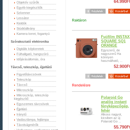
64.990F
Objektív szűrők
Egyéb kiegészítők
Szkenner
Lessátor
Raktáron
Kioldók
Stúdióállvány
Kamera keret, fogantyú
Fujifilm INSTAX
SQUARE SQ1
Szórakoztató elektronika
ORANGE
Digitális képkeretek
Egyszerű, de
nagyszerű Ha
Fülhallgató, hangszóró
könnyen
Időjárásállomás, óra
használható, ...
52.900F
Távcső, teleszkóp, éjjellátó
Figyelőtávcsövek
Teleszkóp
Távcső
Rendelésre
Mikroszkóp
Mikroszkóp, teleszkóp
Polaroid Go
kiegészítő
analóg instant
Egyszemes távcsövek
fényképezőgép,
Éjjellátó
fehér
Iránytű
Alkoss nagyot,
kicsiben az új
Vadászlámpa, fejlámpa
Polaroid Go ...
Távolságmérők
55.790F