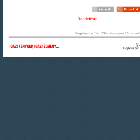
Rendelésre
Megjelenítve
1
-től
13
-ig (összesen
13
termék
Co
Fejlesztő