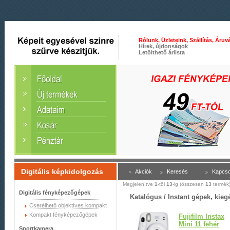
Rólunk, Üzleteink, Szállítás, Áruvá
Hírek, újdonságok
Letölthető árlista
Digitális képkidolgozás
Akciók
Keresés
Kapcso
Megjelenítve
1
-től
13
-ig (összesen
13
termék
Digitális fényképezőgépek
Katalógus /
Instant gépek, kieg
Cserélhető objektíves kompakt
Kompakt fényképezőgépek
Fujifilm Instax
Mini 11 fehér
Sportkamera