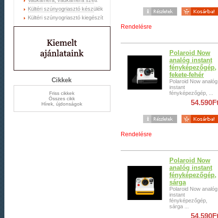
Vadkamera, vadkamera szett
Kültéri szúnyogriasztó készülék
Kültéri szúnyogriasztó kiegészít
Rendelésre
Polaroid Now
analóg instant
fényképezőgép,
fekete-fehér
Cikkek
Polaroid Now analóg
instant
fényképezőgép, ...
Friss cikkek
Összes cikk
54.590F
Hírek, újdonságok
Rendelésre
Polaroid Now
analóg instant
fényképezőgép,
sárga
Polaroid Now analóg
instant
fényképezőgép,
sárga ...
54.590F