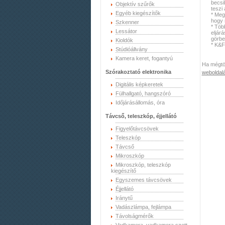
becsi
Objektív szűrők
teszi
Egyéb kiegészítők
* Meg
hogy 
Szkenner
* Töb
Lessátor
eljár
görbe
Kioldók
* K&
Stúdióállvány
Kamera keret, fogantyú
Ha mégtöb
Szórakoztató elektronika
weboldal
Digitális képkeretek
Fülhallgató, hangszóró
Időjárásállomás, óra
Távcső, teleszkóp, éjjellátó
Figyelőtávcsövek
Teleszkóp
Távcső
Mikroszkóp
Mikroszkóp, teleszkóp
kiegészítő
Egyszemes távcsövek
Éjjellátó
Iránytű
Vadászlámpa, fejlámpa
Távolságmérők