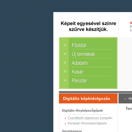
R
H
L
Digitális képkidolgozás
Ak
Ter
Digitális fényképezőgépek
Cserélhető objektíves kompakt
Kompakt fényképezőgépek
Sportkamera