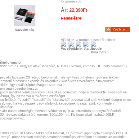
forgalmazzuk
Ár:
22.390Ft
Rendelésre
Nagyobb kép
Ajánld ezt a terméket ismerőseidnek:
ékinformáció
00*2 mm-es, négyzet alakú lapszűrő, ND1000, vízálló, karcálló, HD, zöld bevonatú +
peciális lapszűrő 20 rétegű bevonattal, melynek köszönhetően nagy mértékben
enthető a hosszú expozíciós objektívek külső visszaverődése által okozott
ződés, így kiváló képminőséget biztosítva.
um japán üvegből készül.
jektív mindkét oldala precízen csiszolt és polírozott, hogy a teleobjektív élességét ne
yásolja, így biztosítva a tökéletes minőséget.
se felületén "vízálló", "karcálló" és "olajtaszító" bevonat található. A képminőségre nincs
sal, még ha vízcseppek vagy olajfoltok képződnek is rajta, azok könnyedén
líthatóak.
ciális nanotechnológiás bevonat védelmet nyújt az infravörös szennyeződésektől.
0 négyzet alakú szűrő, mérete: 100x100 mm, Kiválóan alkalmazható DSLR
képezőgépekhez.
1000 szűrő 10 f-stop csökkentést biztosít, és prémium japán optika üvegből készült.
0 rétegű, többszörösen ellenálló bevonattechnológia jelentősen csökkenti az objektív