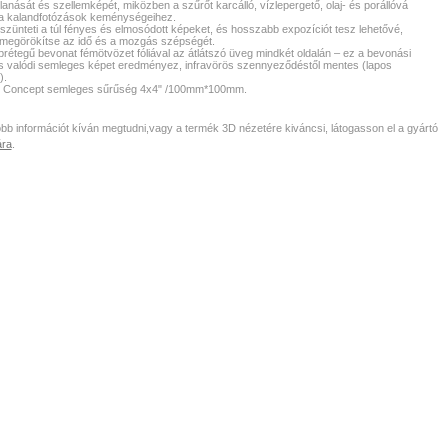
llanását és szellemképét, miközben a szűrőt karcálló, vízlepergető, olaj- és porállóvá
 a kalandfotózások keménységeihez.
szünteti a túl fényes és elmosódott képeket, és hosszabb expozíciót tesz lehetővé,
megörökítse az idő és a mozgás szépségét.
brétegű bevonat fémötvözet fóliával az átlátszó üveg mindkét oldalán – ez a bevonási
ás valódi semleges képet eredményez, infravörös szennyeződéstől mentes (lapos
).
F Concept semleges sűrűség 4x4" /100mm*100mm.
b információt kíván megtudni,vagy a termék 3D nézetére kiváncsi, látogasson el a gyártó
ára
.