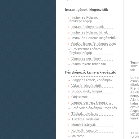
Instant gépek, kiegészítők
Instax és Polaroid
fényképezőgép
Instant fotónyomtatók
Instax és Polaroid filmek
Instax és Polaroid kiegészítők
Analóg, filmes fényképezőgép
Egyszerhasználatos
fényképezőgép
35mm színes filmek
Term
35mm fekete-fehér film
100*1
tok
Fényképező, kamera kiegészítő
Egy s
Vlogger szettek, körlámpák
csökk
tükrö
Vaku és kiegészítők
Prémi
Studióvakuk, lámpák
Az ob
befol
Objektívek
A lenc
Lámpa, derítés, kiegészítő
hatás
eltávo
Fotó-videó állványok, rögzítés
A spe
Táskák, tokok, szíj
ND100
fény
Tisztítás, védelem
Memóriakártyák
Kontroll monitorok
Az ND
Mikrofon
* A 2