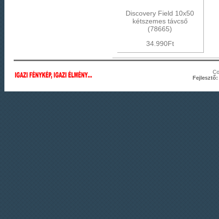
Discovery Field 10x50
kétszemes távcső
(78665)
34.990Ft
Co
Fejlesztő