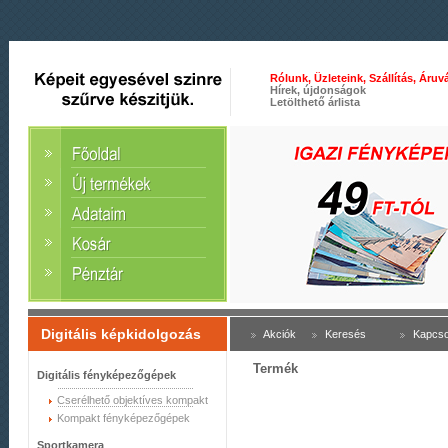
Rólunk, Üzleteink, Szállítás, Áruvá
Hírek, újdonságok
Letölthető árlista
Digitális képkidolgozás
Akciók
Keresés
Kapcso
Termék
Digitális fényképezőgépek
Cserélhető objektíves kompakt
Kompakt fényképezőgépek
Sportkamera