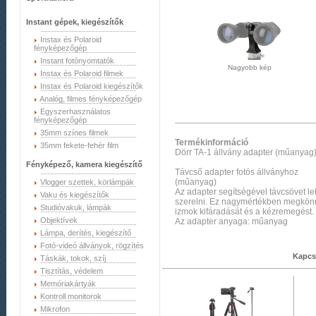
Instant gépek, kiegészítők
Instax és Polaroid
fényképezőgép
Instant fotónyomtatók
Nagyobb kép
Instax és Polaroid filmek
Instax és Polaroid kiegészítők
Analóg, filmes fényképezőgép
Egyszerhasználatos
fényképezőgép
35mm színes filmek
Termékinformáció
35mm fekete-fehér film
Dörr TA-1 állvány adapter (műanyag
Fényképező, kamera kiegészítő
Távcső adapter fotós állványhoz
(műanyag)
Vlogger szettek, körlámpák
Az adapter segítségével távcsövet 
Vaku és kiegészítők
szerelni. Ez nagymértékben megkönny
Studióvakuk, lámpák
izmok kifáradását és a kézremegést.
Objektívek
Az adapter anyaga: műanyag
Lámpa, derítés, kiegészítő
Fotó-videó állványok, rögzítés
Kapcs
Táskák, tokok, szíj
Tisztítás, védelem
Memóriakártyák
Kontroll monitorok
Mikrofon