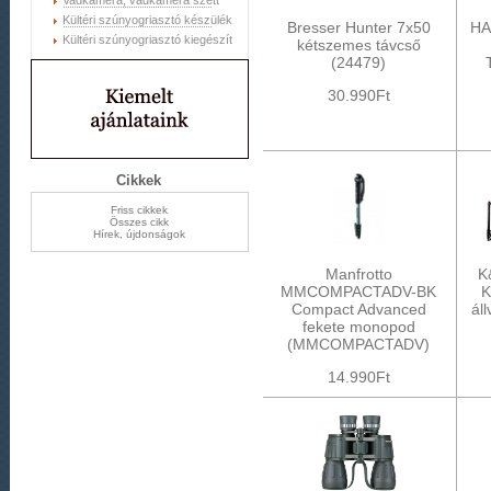
Vadkamera, vadkamera szett
Kültéri szúnyogriasztó készülék
Bresser Hunter 7x50
HA
Kültéri szúnyogriasztó kiegészít
kétszemes távcső
(24479)
30.990Ft
Cikkek
Friss cikkek
Összes cikk
Hírek, újdonságok
Manfrotto
K
MMCOMPACTADV-BK
K
Compact Advanced
ál
fekete monopod
(MMCOMPACTADV)
14.990Ft