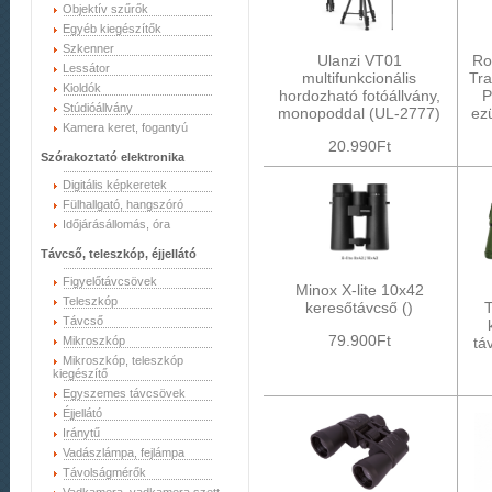
Objektív szűrők
Egyéb kiegészítők
Szkenner
Ulanzi VT01
Ro
Lessátor
multifunkcionális
Tra
Kioldók
hordozható fotóállvány,
P
Stúdióállvány
monopoddal (UL-2777)
ez
Kamera keret, fogantyú
20.990Ft
Szórakoztató elektronika
Digitális képkeretek
Fülhallgató, hangszóró
Időjárásállomás, óra
Távcső, teleszkóp, éjjellátó
Figyelőtávcsövek
Minox X-lite 10x42
Teleszkóp
keresőtávcső ()
Távcső
79.900Ft
Mikroszkóp
tá
Mikroszkóp, teleszkóp
kiegészítő
Egyszemes távcsövek
Éjjellátó
Iránytű
Vadászlámpa, fejlámpa
Távolságmérők