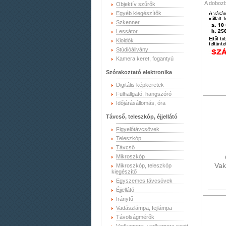
A dobozb
Objektív szűrők
Egyéb kiegészítők
Szkenner
Lessátor
Kioldók
Stúdióállvány
Kamera keret, fogantyú
Szórakoztató elektronika
Digitális képkeretek
Fülhallgató, hangszóró
Időjárásállomás, óra
Távcső, teleszkóp, éjjellátó
Figyelőtávcsövek
Teleszkóp
Távcső
Mikroszkóp
Vak
Mikroszkóp, teleszkóp
kiegészítő
Egyszemes távcsövek
Éjjellátó
Iránytű
Vadászlámpa, fejlámpa
Távolságmérők