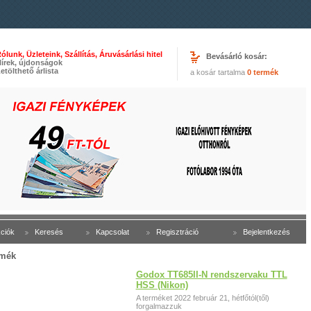
ólunk, Üzleteink, Szállítás, Áruvásárlási hitel
Bevásárló kosár:
írek, újdonságok
etölthető árlista
a kosár tartalma
0 termék
ciók
Keresés
Kapcsolat
Regisztráció
Bejelentkezés
mék
Godox TT685II-N rendszervaku TTL
HSS (Nikon)
A terméket 2022 február 21, hétfőtól(től)
forgalmazzuk