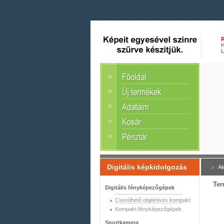
R
H
L
Digitális képkidolgozás
Ak
Ter
Digitális fényképezőgépek
Cserélhető objektíves kompakt
Kompakt fényképezőgépek
Sportkamera