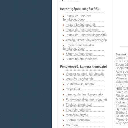
Instant gépek, kiegészítők
Instax és Polaroid
fényképezőgép
Instant fotónyomtatók
Instax és Polaroid filmek
Instax és Polaroid kiegészítők
Analóg, filmes fényképezőgép
Egyszerhasználatos
fényképezőgép
35mm színes filmek
Terméki
Godox T
35mm fekete-fehér film
Kulcsszá
Zoom át
Fényképező, kamera kiegészítő
Beépítet
Auto zoo
Vlogger szettek, körlámpák
Vakufej f
Villanási
Vaku és kiegészítők
Vaku mód
Studióvakuk, lámpák
FEC, FE
HSS (1/8
Objektívek
Slave cs
Lámpa, derítés, kiegészítő
Rádió cs
Autófóku
Fotó-videó állványok, rögzítés
Kioldás: 
Táskák, tokok, szíj
Tápellát
Újratölté
Tisztítás, védelem
Elérhető
Memóriakártyák
Színhőmé
Méret: 6
Kontroll monitorok
Súly ele
Mikrofon