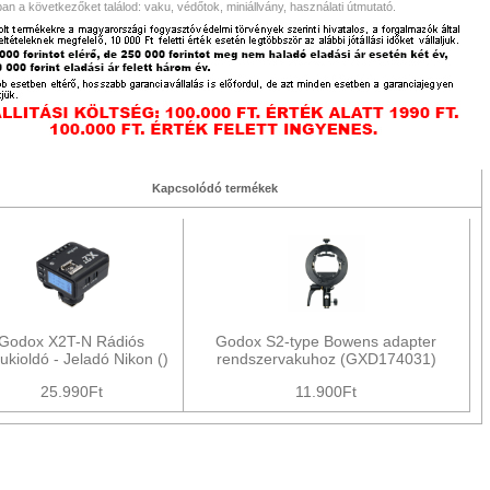
an a következőket találod: vaku, védőtok, miniállvány, használati útmutató.
Kapcsolódó termékek
Godox X2T-N Rádiós
Godox S2-type Bowens adapter
ukioldó - Jeladó Nikon ()
rendszervakuhoz (GXD174031)
25.990Ft
11.900Ft