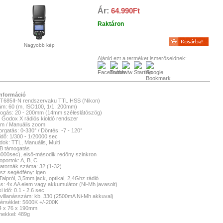
Ár:
64.990Ft
Raktáron
Nagyobb kép
Ajánld ezt a terméket ismerőseidnek:
nformáció
T685II-N rendszervaku TTL HSS (Nikon)
m: 60 (m, ISO100, 1/1, 200mm)
fogás: 20 - 200mm (14mm széleslátószög)
t Godox X rádiós kioldó rendszer
m / Manuális zoom
orgatás: 0-330° / Döntés: -7 - 120°
 idő: 1/300 - 1/20000 sec
ok: TTL, Manuális, Multi
B támogatás
000sec), első-második redőny szinkron
oportok: A, B, C
atornák száma: 32 (1-32)
sz segédfény: igen
Talpról, 3,5mm jack, optikai, 2,4Ghz rádió
ás: 4x AA elem vagy akkumulátor (Ni-Mh javasolt)
si idő: 0.1 - 2.6 sec
 villanásszám: kb. 330 (2500mA Ni-Mh akkuval)
rséklet: 5600K +/-200K
4 x 76 x 190mm
mekkel: 489g